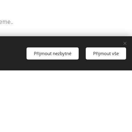
eme..
Přijmout nezbytné
Přijmout vše