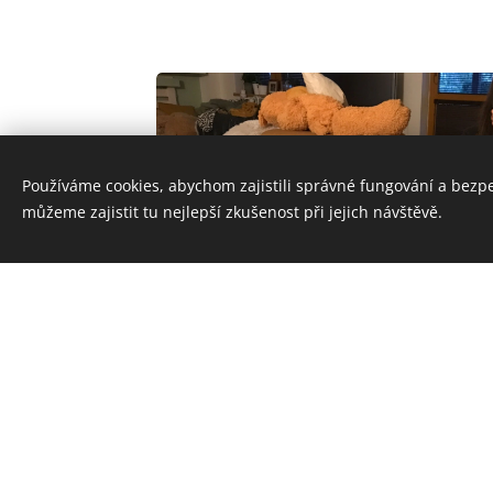
Používáme cookies, abychom zajistili správné fungování a bezp
můžeme zajistit tu nejlepší zkušenost při jejich návštěvě.